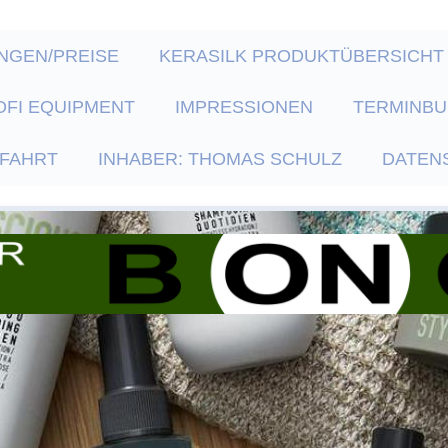
NGEN/PREISE
KERASILK PRODUKTÜBERSICHT
OFI EQUIPMENT
IMPRESSIONEN
TERMINB
FAHRT
INHABER: THOMAS SCHULZ
DATEN