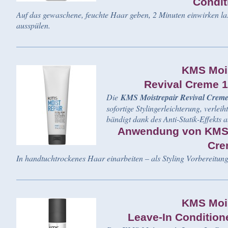
Condit
Auf das gewaschene, feuchte Haar geben, 2 Minuten einwirken l
ausspülen.
KMS Mois
Revival Creme 
Die
KMS Moistrepair Revival Crem
sofortige Stylingerleichterung, verle
bändigt dank des Anti-Statik-Effekts
Anwendung von KMS M
Cre
In handtuchtrockenes Haar einarbeiten – als Styling Vorbereit
KMS Mois
Leave-In Condition