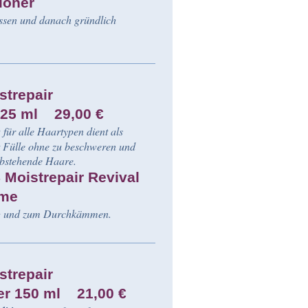
ioner
assen und danach gründlich
trepair
125 ml 29,00 €
e
für alle Haartypen dient als
iht Fülle ohne zu beschweren und
 abstehende Haare.
oistrepair Revival
me
ung und zum Durchkämmen.
trepair
er 150 ml 21,00 €